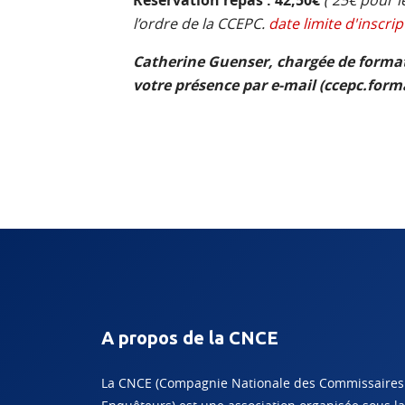
Réservation repas : 42,50€
( 25€ pour 
l’ordre de la CCEPC.
date limite d'inscrip
Catherine Guenser, chargée de format
votre présence par e-mail (ccepc.for
A propos de la CNCE
La CNCE (Compagnie Nationale des Commissaires