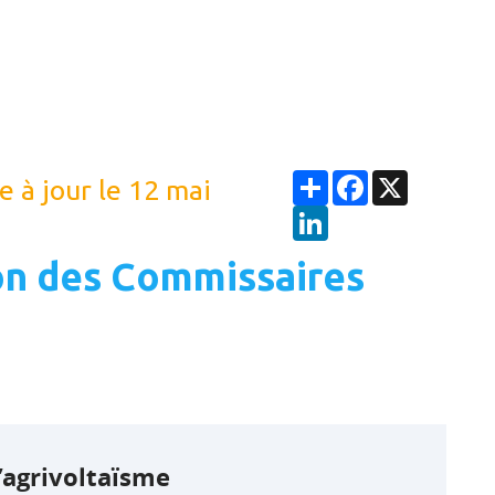
Partager
Facebook
X
e à jour le 12 mai
LinkedIn
on des Commissaires
’agrivoltaïsme