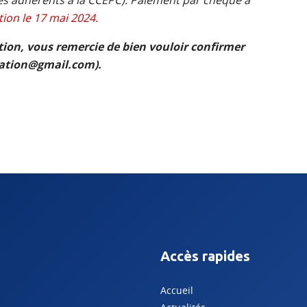
les adhérents à la CCEPC). Paiement par c
hèque à
tion le 17 mai 2024.
ion, vous remercie de bien vouloir confirmer
mation@gmail.com).
Accès rapides
Accueil